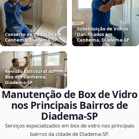
Substituição de Vidros
Conserto de Vedação em
Danificados em
Canhema, Diadema‑SP
Canhema, Diadema‑SP
Revisão Estrutural do
Box em Canhema,
Diadema‑SP
Manutenção de Box de Vidro
nos Principais Bairros de
Diadema‑SP
Serviços especializados em box de vidro nos principais
bairros da cidade de Diadema‑SP.