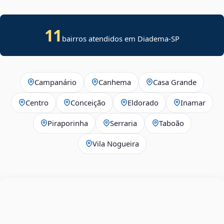
11
bairros atendidos em Diadema-SP
Campanário
Canhema
Casa Grande
Centro
Conceição
Eldorado
Inamar
Piraporinha
Serraria
Taboão
Vila Nogueira