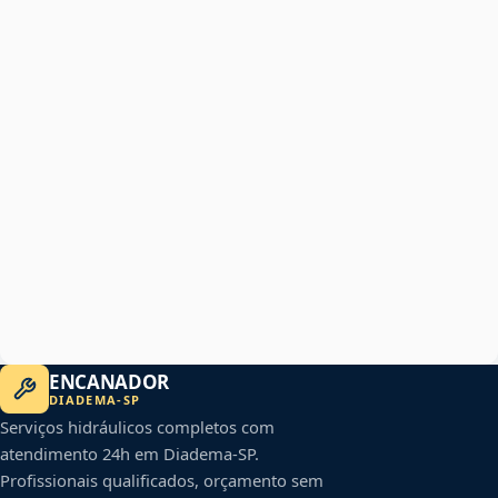
ENCANADOR
DIADEMA
-
SP
Serviços hidráulicos completos com
atendimento 24h em
Diadema
-
SP
.
Profissionais qualificados, orçamento sem