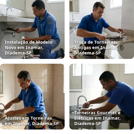
Instalação de Modelo
Troca de Torneiras
Novo em Inamar,
Antigas em Inamar,
Diadema‑SP
Diadema‑SP
Torneiras Gourmet e
Ajustes em Torneiras
Elétricas em Inamar,
em Inamar, Diadema‑SP
Diadema‑SP