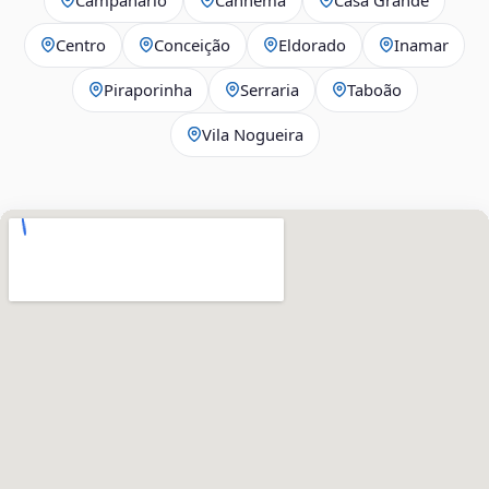
Centro
Conceição
Eldorado
Inamar
Piraporinha
Serraria
Taboão
Vila Nogueira