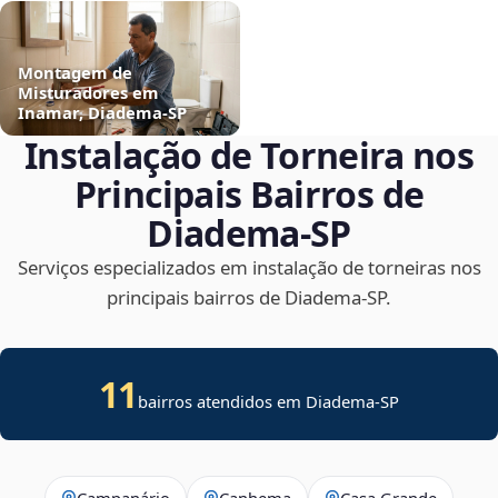
Montagem de
Misturadores em
Inamar, Diadema‑SP
Instalação de Torneira nos
Principais Bairros de
Diadema‑SP
Serviços especializados em instalação de torneiras nos
principais bairros de Diadema‑SP.
11
bairros atendidos em Diadema-SP
Campanário
Canhema
Casa Grande