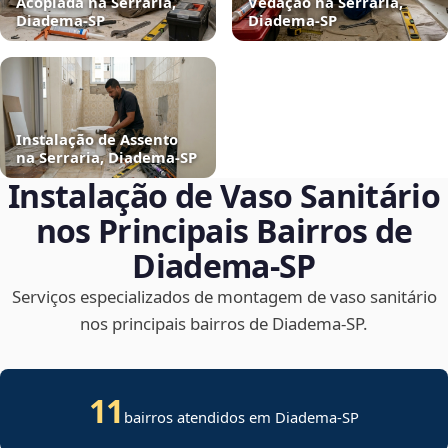
Acoplada na Serraria,
Vedação na Serraria,
Diadema‑SP
Diadema‑SP
Instalação de Assento
na Serraria, Diadema‑SP
Instalação de Vaso Sanitário
nos Principais Bairros de
Diadema‑SP
Serviços especializados de montagem de vaso sanitário
nos principais bairros de Diadema‑SP.
11
bairros atendidos em Diadema-SP