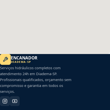
ENCANADOR
DIADEMA
-
SP
Serviços hidráulicos completos com
atendimento 24h em
Diadema
-
SP
.
Profissionais qualificados, orçamento sem
compromisso e garantia em todos os
serviços.