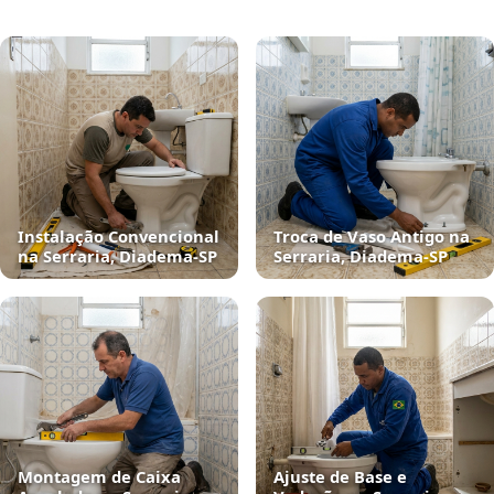
Instalação Convencional
Troca de Vaso Antigo na
na Serraria, Diadema‑SP
Serraria, Diadema‑SP
Montagem de Caixa
Ajuste de Base e