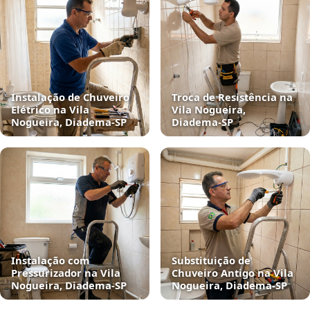
Instalação de Chuveiro
Troca de Resistência na
Elétrico na Vila
Vila Nogueira,
Nogueira, Diadema‑SP
Diadema‑SP
Instalação com
Substituição de
Pressurizador na Vila
Chuveiro Antigo na Vila
Nogueira, Diadema‑SP
Nogueira, Diadema‑SP