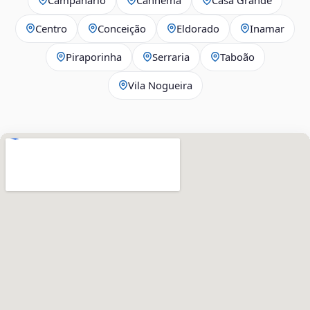
Centro
Conceição
Eldorado
Inamar
Piraporinha
Serraria
Taboão
Vila Nogueira