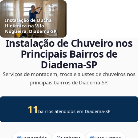
Instalação de Ducha
Higiênica na Vila
Nogueira, Diadema‑SP
Instalação de Chuveiro nos
Principais Bairros de
Diadema‑SP
Serviços de montagem, troca e ajustes de chuveiros nos
principais bairros de Diadema‑SP.
11
bairros atendidos em Diadema-SP
Campanário
Canhema
Casa Grande