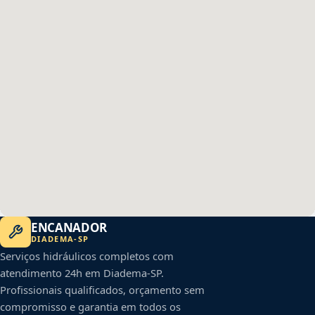
ENCANADOR
DIADEMA
-
SP
Serviços hidráulicos completos com
atendimento 24h em
Diadema
-
SP
.
Profissionais qualificados, orçamento sem
compromisso e garantia em todos os