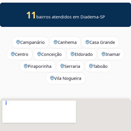
11
bairros atendidos em Diadema-SP
Campanário
Canhema
Casa Grande
Centro
Conceição
Eldorado
Inamar
Piraporinha
Serraria
Taboão
Vila Nogueira