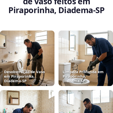
de vaso feitos em
Piraporinha, Diadema‑SP
Desobstrução de Vaso
Limpeza Profunda em
em Piraporinha,
Piraporinha,
Diadema‑SP
Diadema‑SP