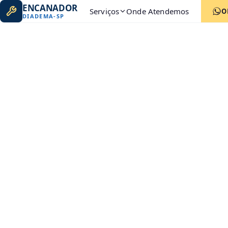
ENCANADOR
Serviços
Onde Atendemos
O
DIADEMA
-
SP