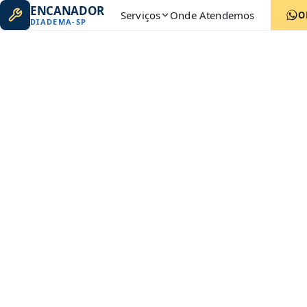
ENCANADOR
Serviços
Onde Atendemos
O
DIADEMA
-
SP